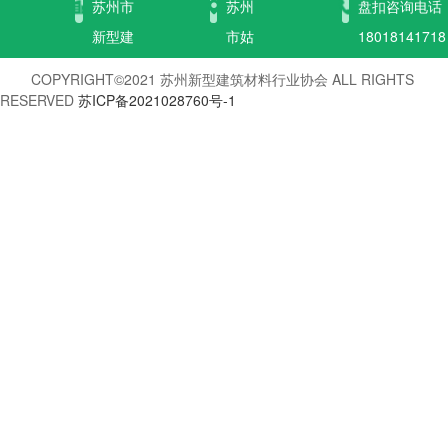
苏州市
苏州
盘扣咨询电话
新型建
市姑
18018141718 
筑材料
苏区
墙地材、外门
COPYRIGHT©2021 苏州新型建筑材料行业协会 ALL RIGHTS
行业协
闾邱
咨询电话：
RESERVED
苏ICP备2021028760号-1
会
坊巷
18013100190
50号